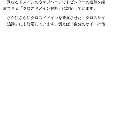
異なるドメインのウェブページでもビジターの追跡を継
続できる「クロスドメイン解析」に対応しています。
さらにさらにクロスドメインを発展させた「クロスサイ
ト追跡」にも対応しています。例えば「自分のサイトの他
に、その人はどんなサイトを訪れているの？」なんてこと
まで、他の利用者の解析結果を通じて知ることができま
す。
常時SSL
のサイトも解析できる
SSLで暗号化されたウェブサイトにも設置できます。つ
まり
https://
から始まる常時SSLのブログサービスやシ
ョッピングサイトなどでもご利用いただけます。またアク
セス解析研究所のサイト全体もSSLを利用しているので、
カフェのWi-Fiスポットからも安心して解析結果を見るこ
とができます。
iPhone
モデル
の
まで解析できる