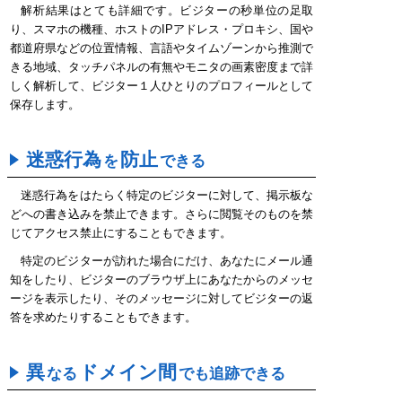
解析結果はとても詳細です。ビジターの秒単位の足取
り、スマホの機種、ホストのIPアドレス・プロキシ、国や
都道府県などの位置情報、言語やタイムゾーンから推測で
きる地域、タッチパネルの有無やモニタの画素密度まで詳
しく解析して、ビジター１人ひとりのプロフィールとして
保存します。
迷惑行為
防止
を
できる
迷惑行為をはたらく特定のビジターに対して、掲示板な
どへの書き込みを禁止できます。さらに閲覧そのものを禁
じてアクセス禁止にすることもできます。
特定のビジターが訪れた場合にだけ、あなたにメール通
知をしたり、ビジターのブラウザ上にあなたからのメッセ
ージを表示したり、そのメッセージに対してビジターの返
答を求めたりすることもできます。
異
ドメイン間
なる
でも追跡できる