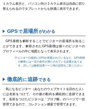
１カラム表示と、パソコン向け２カラム表示は自由に切り
替えられるのでタブレットからも快適に表示できます。
GPS
居場所
で
がわかる
GPS座標を解析することでビジターの居場所を知るこ
とができます。解析されたGPS座標は個々のビジターの
プロフィールの中に地図となって表示されます。
ビジターの端末にGPSが搭載されているなど、GPS座標
の解析には一定の条件が満たされている必要がありま
す。詳しくは解析結果ページ内の説明をご覧ください。
徹底的
追跡
に
できる
気になるビジター（あなたのウェブサイトを訪れた人）
には名前をつけて、その後の動向を継続的に追跡できま
す。名前をつけたビジターは「プロフ帳」のページで一括
管理できるので、コレクション感覚で管理できます。