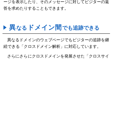
ージを表示したり、そのメッセージに対してビジターの返
答を求めたりすることもできます。
異
ドメイン間
なる
でも追跡できる
異なるドメインのウェブページでもビジターの追跡を継
続できる「クロスドメイン解析」に対応しています。
さらにさらにクロスドメインを発展させた「クロスサイ
ト追跡」にも対応しています。例えば「自分のサイトの他
に、その人はどんなサイトを訪れているの？」なんてこと
まで、他の利用者の解析結果を通じて知ることができま
す。
常時SSL
のサイトも解析できる
SSLで暗号化されたウェブサイトにも設置できます。つ
まり
https://
から始まる常時SSLのブログサービスやシ
ョッピングサイトなどでもご利用いただけます。またアク
セス解析研究所のサイト全体もSSLを利用しているので、