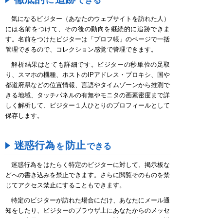
に
できる
気になるビジター（あなたのウェブサイトを訪れた人）
には名前をつけて、その後の動向を継続的に追跡できま
す。名前をつけたビジターは「プロフ帳」のページで一括
管理できるので、コレクション感覚で管理できます。
解析結果はとても詳細です。ビジターの秒単位の足取
り、スマホの機種、ホストのIPアドレス・プロキシ、国や
都道府県などの位置情報、言語やタイムゾーンから推測で
きる地域、タッチパネルの有無やモニタの画素密度まで詳
しく解析して、ビジター１人ひとりのプロフィールとして
保存します。
迷惑行為
防止
を
できる
迷惑行為をはたらく特定のビジターに対して、掲示板な
どへの書き込みを禁止できます。さらに閲覧そのものを禁
じてアクセス禁止にすることもできます。
特定のビジターが訪れた場合にだけ、あなたにメール通
知をしたり、ビジターのブラウザ上にあなたからのメッセ