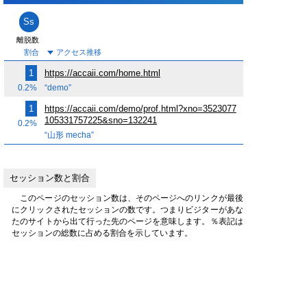
Ss
離脱数
割合
1
https://accaii.com/home.html
0.2%
“demo”
1
https://accaii.com/demo/prof.html?xno=3523077
105331757225&sno=132241
0.2%
“山形 mecha”
セッション数と割合
このページのセッション数は、そのページへのリンクが最後
にクリックされたセッションの数です。つまりビジターがあな
たのサイトから出て行った先のページを意味します。％表記は
セッションの総数に占める割合を示しています。