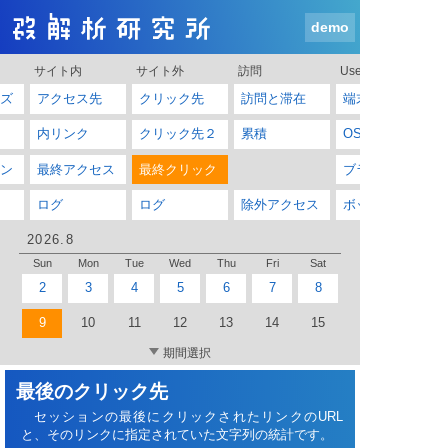
demo
サイト内
サイト外
訪問
User-Agent
ズ
アクセス先
クリック先
訪問と滞在
端末
内リンク
クリック先２
累積
OS
ン
最終アクセス
最終クリック
ブラウザ
ログ
ログ
除外アクセス
ボット
2026.8
Sun
Mon
Tue
Wed
Thu
Fri
Sat
2
3
4
5
6
7
8
9
10
11
12
13
14
15
期間選択
最後のクリック先
セッションの最後にクリックされたリンクのURL
と、そのリンクに指定されていた文字列の統計です。