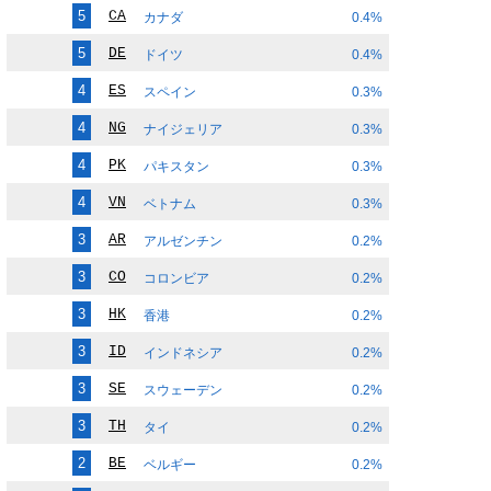
5
CA
カナダ
0.4%
5
DE
ドイツ
0.4%
4
ES
スペイン
0.3%
4
NG
ナイジェリア
0.3%
4
PK
パキスタン
0.3%
4
VN
ベトナム
0.3%
3
AR
アルゼンチン
0.2%
3
CO
コロンビア
0.2%
3
HK
香港
0.2%
3
ID
インドネシア
0.2%
3
SE
スウェーデン
0.2%
3
TH
タイ
0.2%
2
BE
ベルギー
0.2%