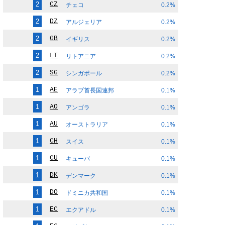
2
CZ
チェコ
0.2%
2
DZ
アルジェリア
0.2%
2
GB
イギリス
0.2%
2
LT
リトアニア
0.2%
2
SG
シンガポール
0.2%
1
AE
アラブ首長国連邦
0.1%
1
AO
アンゴラ
0.1%
1
AU
オーストラリア
0.1%
1
CH
スイス
0.1%
1
CU
キューバ
0.1%
1
DK
デンマーク
0.1%
1
DO
ドミニカ共和国
0.1%
1
EC
エクアドル
0.1%