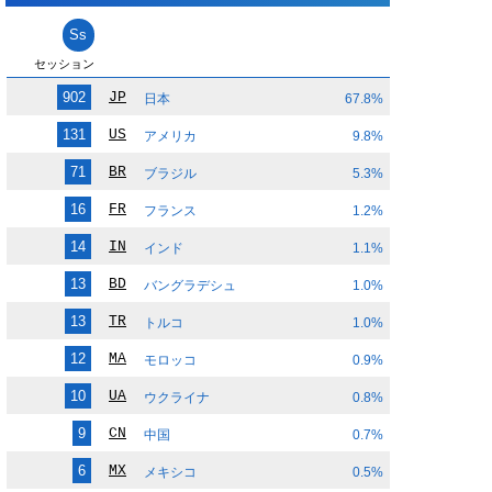
Ss
セッション
902
JP
日本
67.8%
131
US
アメリカ
9.8%
71
BR
ブラジル
5.3%
16
FR
フランス
1.2%
14
IN
インド
1.1%
13
BD
バングラデシュ
1.0%
13
TR
トルコ
1.0%
12
MA
モロッコ
0.9%
10
UA
ウクライナ
0.8%
9
CN
中国
0.7%
6
MX
メキシコ
0.5%