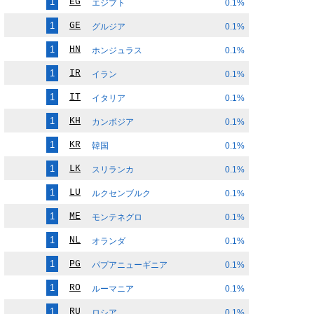
1
EG
エジプト
0.1%
1
GE
グルジア
0.1%
1
HN
ホンジュラス
0.1%
1
IR
イラン
0.1%
1
IT
イタリア
0.1%
1
KH
カンボジア
0.1%
1
KR
韓国
0.1%
1
LK
スリランカ
0.1%
1
LU
ルクセンブルク
0.1%
1
ME
モンテネグロ
0.1%
1
NL
オランダ
0.1%
1
PG
パプアニューギニア
0.1%
1
RO
ルーマニア
0.1%
1
RU
ロシア
0.1%