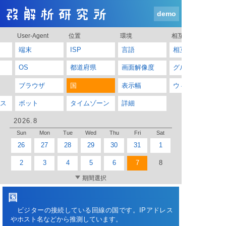
demo
User-Agent
位置
環境
相互リンク
端末
ISP
言語
相互リンク
OS
都道府県
画面解像度
グループ管理
ブラウザ
国
表示幅
ウィジェット
ス
ボット
タイムゾーン
詳細
2026.8
Sun
Mon
Tue
Wed
Thu
Fri
Sat
26
27
28
29
30
31
1
2
3
4
5
6
7
8
期間選択
国
ビジターの接続している回線の国です。IPアドレス
やホスト名などから推測しています。