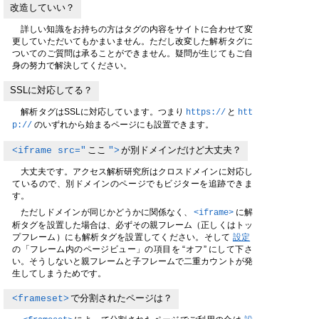
改造していい？
詳しい知識をお持ちの方はタグの内容をサイトに合わせて変
更していただいてもかまいません。ただし改変した解析タグに
ついてのご質問は承ることができません。疑問が生じてもご自
身の努力で解決してください。
SSLに対応してる？
解析タグはSSLに対応しています。つまり
と
https://
htt
のいずれから始まるページにも設置できます。
p://
<iframe src="
ここ
">
が別ドメインだけど大丈夫？
大丈夫です。アクセス解析研究所はクロスドメインに対応し
ているので、別ドメインのページでもビジターを追跡できま
す。
ただしドメインが同じかどうかに関係なく、
に解
<iframe>
析タグを設置した場合は、必ずその親フレーム（正しくはトッ
プフレーム）にも解析タグを設置してください。そして
設定
の「フレーム内のページビュー」の項目を “オフ” にして下さ
い。そうしないと親フレームと子フレームで二重カウントが発
生してしまうためです。
<frameset>
で分割されたページは？