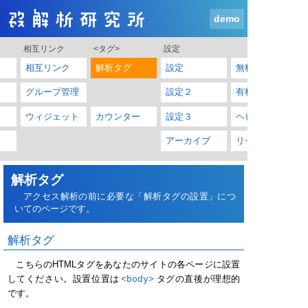
demo
相互リンク
<タグ>
設定
相互リンク
解析タグ
設定
無料プラン
グループ管理
設定２
有料プラン
ウィジェット
カウンター
設定３
ヘビブロ特典
アーカイブ
リセット
解析タグ
アクセス解析の前に必要な「解析タグの設置」につ
いてのページです。
解析タグ
こちらのHTMLタグをあなたのサイトの各ページに設置
してください。設置位置は
<body>
タグの直後が理想的
です。