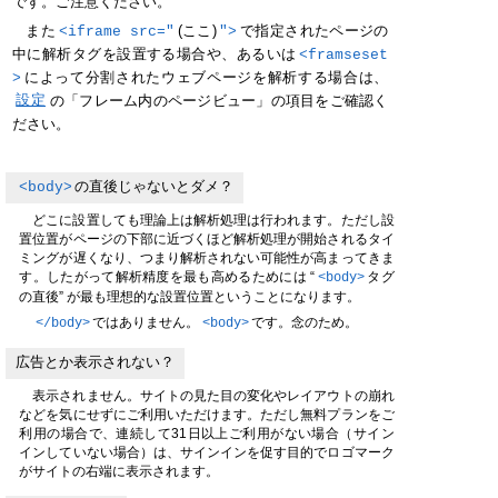
です。ご注意ください。
また
<iframe src="
(ここ)
">
で指定されたページの
中に解析タグを設置する場合や、あるいは
<framseset
>
によって分割されたウェブページを解析する場合は、
設定
の「フレーム内のページビュー」の項目をご確認く
ださい。
<body>
の直後じゃないとダメ？
どこに設置しても理論上は解析処理は行われます。ただし設
置位置がページの下部に近づくほど解析処理が開始されるタイ
ミングが遅くなり、つまり解析されない可能性が高まってきま
す。したがって解析精度を最も高めるためには “
タグ
<body>
の直後” が最も理想的な設置位置ということになります。
ではありません。
です。念のため。
</body>
<body>
広告とか表示されない？
表示されません。サイトの見た目の変化やレイアウトの崩れ
などを気にせずにご利用いただけます。ただし無料プランをご
利用の場合で、連続して31日以上ご利用がない場合（サイン
インしていない場合）は、サインインを促す目的でロゴマーク
がサイトの右端に表示されます。