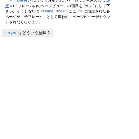
によって分割されたページでご利用の合は
設
<frameset>
定
の「フレーム内のページビュー」の項目を “オン” にして下
さい。そうしないと
(ここ)
に指定された各
<frame src="
">
ページが「子フレーム」として扱われ、ページビューがカウン
トされなくなります。
async
はどういう意味？
解析タグに含まれる
は、「アクセス解析研究所の解
async
析処理の結果を待たずに、他の処理を進めてください」という
サインです。この属性を指定しておくことで、アクセス解析研
究所のスクリプトが原因でサイトの表示が遅くなる…というこ
とを防げます。
上級者向け
解析タグの前半
の部分は、HTMLの仕様上
<script>
<body
と
の両方に設置できますが、後半の
の
>
<head>
<noscript>
部分は
の中にしか設置することが許されていません。
<body>
そこで初心者の混乱を避けるために、アクセス解析研究所では
便宜上「
と
は一緒に
の中の
<script>
<noscript>
<body>
なるべく上部に設置してください」という趣旨の説明をしてい
ます。
しかしながら解析精度を高めるため「上部に設置する」を徹
底するのであれば、
の部分だけを分離して、
<script>
<bod
よりも更に上部の
の中に設置することも可能で
y>
<head>