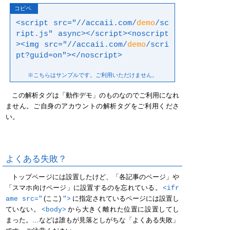
<script src="//accaii.com/
demo
/sc
ript.js" async></script><noscript
><img src="//accaii.com/
demo
/scri
pt?guid=on"></noscript>
この解析タグは「動作デモ」のものなのでご利用になれ
ません。ご自身のアカウントの解析タグをご利用くださ
い。
よくある失敗？
トップページには設置したけど、「各記事のページ」や
「スマホ向けページ」に設置するのを忘れている。
<ifr
ame src="
(ここ)
">
に指定されているページには設置し
ていない。
<body>
から大きく離れた位置に設置してし
まった。…などは誰もが見落としがちな「よくある失敗」