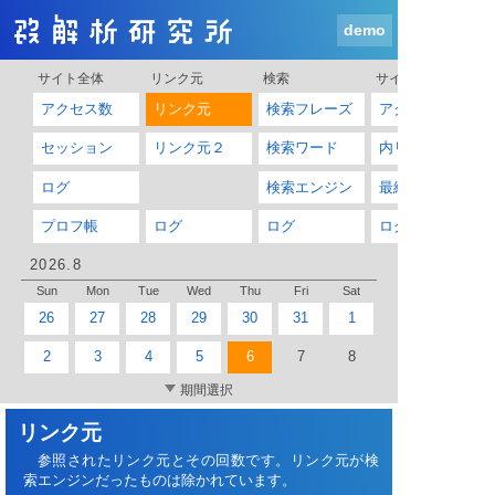
demo
サイト全体
リンク元
検索
サイト内
アクセス数
リンク元
検索フレーズ
アクセス先
セッション
リンク元２
検索ワード
内リンク
ログ
検索エンジン
最終アクセス
プロフ帳
ログ
ログ
ログ
2026.8
Sun
Mon
Tue
Wed
Thu
Fri
Sat
26
27
28
29
30
31
1
2
3
4
5
6
7
8
期間選択
リンク元
参照されたリンク元とその回数です。リンク元が検
索エンジンだったものは除かれています。