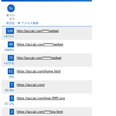
Ss
セッシ
ョン
前日比
108
http://accaii.com/****/widget
+671%
99
https://accaii.com/******/widget
+560%
75
http://accaii.com/******/widget
+477%
51
https://accaii.com/home.html
-0%
7
https://accaii.com/
-30.0%
3
https://accaii.com/logo.ffffff.svg
-57.1%
2
https://accaii.com/****/log.html