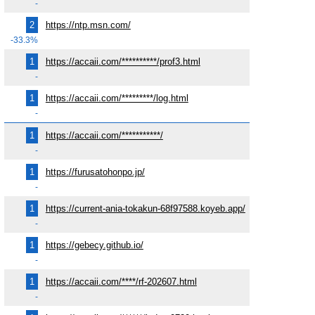
-
2
https://ntp.msn.com/
-33.3%
1
https://accaii.com/**********/prof3.html
-
1
https://accaii.com/*********/log.html
-
1
https://accaii.com/***********/
-
1
https://furusatohonpo.jp/
-
1
https://current-ania-tokakun-68f97588.koyeb.app/
-
1
https://gebecy.github.io/
-
1
https://accaii.com/****/rf-202607.html
-