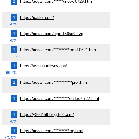
1
https://accaii.com/******/index-0729.html
-
1
https://padlet.com/
-0%
1
https://accaii.com/logo.1565c0.svg
-0%
1
https://accaii.com/*********/log.rf-0621.html
-
1
https://wkt.up.railway.app/
-66.7%
1
https://accaii.com/***********/prof.html
-
1
https://accaii.com/**********/index-0722.html
-
1
https://y366158.blog.fc2.com/
-0%
1
https://accaii.com/*********/log.html
-75.0%