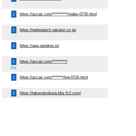
-
1
https://accaii.com/**********/index-0730.html
-
1
https://websearch.rakuten.co.jp/
-
1
https://app.raindrop.io/
-
1
https://accaii.com/*********/
-0%
1
https://accaii.com/*******/log-0726.html
-
1
https://takenokoikura.bbs.fc2.com/
-
リンク元
アクセス解析の種類によっては “参照元”、“リファ
ラ”、“Referrer” などとも表現されます。またリンク元を利用す