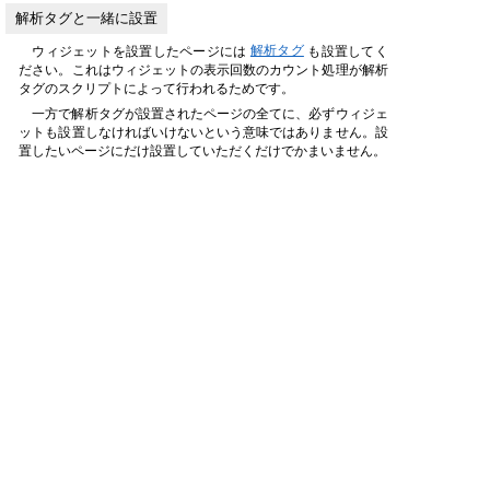
解析タグと一緒に設置
ウィジェットを設置したページには
解析タグ
も設置してく
ださい。これはウィジェットの表示回数のカウント処理が解析
タグのスクリプトによって行われるためです。
一方で解析タグが設置されたページの全てに、必ずウィジェ
ットも設置しなければいけないという意味ではありません。設
置したいページにだけ設置していただくだけでかまいません。
禁止行為
ヘビーブロガー特典はアクセス解析研究所のサービスを多く
の人に知ってもらう機会を増やすことを目的とし、これにご協
力いただいた方へ返礼としての特典です。したがってウィジェ
ットの設置位置や表示方法が好ましくないと判断される場合
は、ヘビーブロガー認定を取り消すことがあります。たとえば
ウィジェットが他の要素の陰に隠れるなどして不完全な表示に
なったり、サイトのフッタよりも下部に表示されるなどするこ
とで、多くのビジターの見る機会を損ねているといったケース
がこれにあたります。
ヘビーブロガー特典を利用するために不正な手段を用いてウ
ィジェットの可視性を損ねる行為は
利用規約
で禁じられてい
ます。その悪質性によっては直ちに利用を停止させていただき
ます。
変更されることも