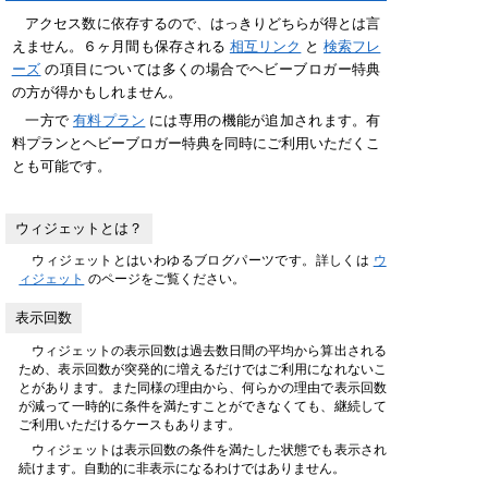
アクセス数に依存するので、はっきりどちらが得とは言
えません。６ヶ月間も保存される
相互リンク
と
検索フレ
ーズ
の項目については多くの場合でヘビーブロガー特典
の方が得かもしれません。
一方で
有料プラン
には専用の機能が追加されます。有
料プランとヘビーブロガー特典を同時にご利用いただくこ
とも可能です。
ウィジェットとは？
ウィジェットとはいわゆるブログパーツです。詳しくは
ウ
ィジェット
のページをご覧ください。
表示回数
ウィジェットの表示回数は過去数日間の平均から算出される
ため、表示回数が突発的に増えるだけではご利用になれないこ
とがあります。また同様の理由から、何らかの理由で表示回数
が減って一時的に条件を満たすことができなくても、継続して
ご利用いただけるケースもあります。
ウィジェットは表示回数の条件を満たした状態でも表示され
続けます。自動的に非表示になるわけではありません。